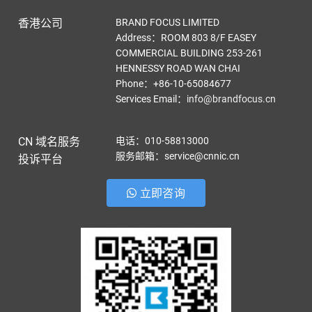
香港公司
BRAND FOCUS LIMITED
Address：ROOM 803 8/F EASEY
COMMERCIAL BUILDING 253-261
HENNESSY ROAD WAN CHAI
Phone：+86-10-65084677
Services Email
：
info@brandfocus.cn
CN 域名服务
电话：010-58813000
服务邮箱：service@cnnic.cn
投诉平台
立即咨询