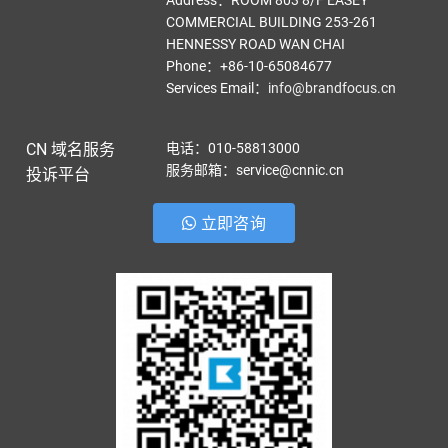
Address：ROOM 803 8/F EASEY
COMMERCIAL BUILDING 253-261
HENNESSY ROAD WAN CHAI
Phone：+86-10-65084677
Services Email
：
info@brandfocus.cn
CN 域名服务
电话：010-58813000
服务邮箱：service@cnnic.cn
投诉平台
立即咨询