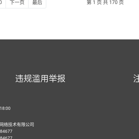
0
下一页
最后
第 1 页 共 170 页
违规滥用举报
18:00
网络技术有限公司
84677
84677