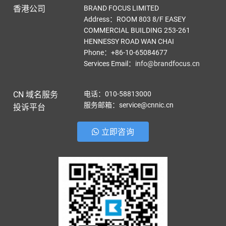
香港公司
BRAND FOCUS LIMITED
Address：ROOM 803 8/F EASEY
COMMERCIAL BUILDING 253-261
HENNESSY ROAD WAN CHAI
Phone：+86-10-65084677
Services Email
：
info@brandfocus.cn
CN 域名服务
电话：010-58813000
服务邮箱：service@cnnic.cn
投诉平台
立即咨询