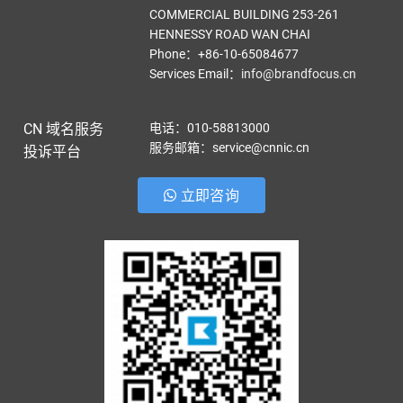
COMMERCIAL BUILDING 253-261
HENNESSY ROAD WAN CHAI
Phone：+86-10-65084677
Services Email
：
info@brandfocus.cn
CN 域名服务
电话：010-58813000
服务邮箱：service@cnnic.cn
投诉平台
立即咨询