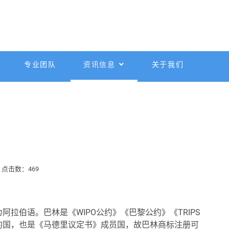
专业团队
资讯信息
关于我们
点击数：469
为
阿拉伯语
。巴林是《WIPO公约》《巴黎公约》《TRIPS
约国，也是《马德里议定书》成员国，故巴林商标注册可