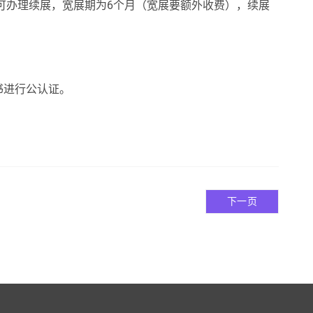
内可办理续展，宽展期为6个月（宽展要额外收费），续展
书进行公认证。
下一页