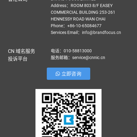
Address：ROOM 803 8/F EASEY
COMMERCIAL BUILDING 253-261
HENNESSY ROAD WAN CHAI
Phone：+86-10-65084677
Services Email
：
info@brandfocus.cn
CN 域名服务
电话：010-58813000
服务邮箱：service@cnnic.cn
投诉平台
立即咨询