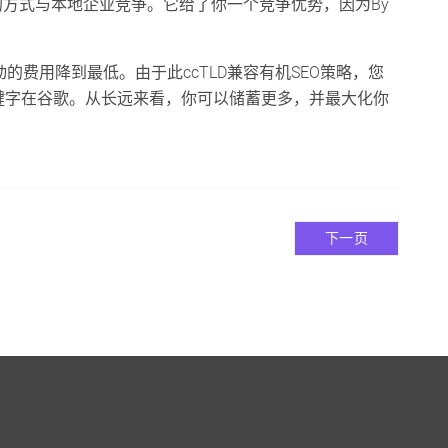
的方式与本地企业竞争。它给了你一个竞争优势，因为By
动的费用降到最低。由于此ccTLD兼容有机SEO策略，您
键字在谷歌。从长远来看，你可以储蓄更多，并最大化你
下一页