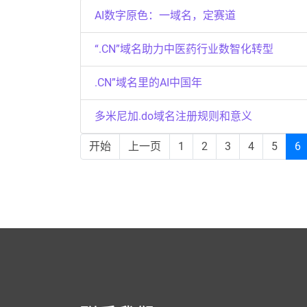
AI数字原色：一域名，定赛道
“.CN”域名助力中医药行业数智化转型
.CN”域名里的AI中国年
多米尼加.do域名注册规则和意义
开始
上一页
1
2
3
4
5
6