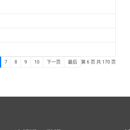
7
8
9
10
下一页
最后
第 6 页 共 170 页