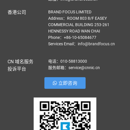
香港公司
BRAND FOCUS LIMITED
Address：ROOM 803 8/F EASEY
COMMERCIAL BUILDING 253-261
HENNESSY ROAD WAN CHAI
Phone：+86-10-65084677
Services Email
：
info@brandfocus.cn
CN 域名服务
电话：010-58813000
服务邮箱：service@cnnic.cn
投诉平台
立即咨询