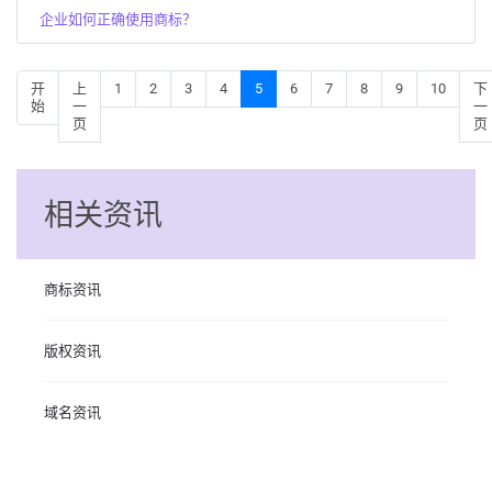
企业如何正确使用商标？
开
上
1
2
3
4
5
6
7
8
9
10
下
始
一
一
页
页
相关资讯
商标资讯
版权资讯
域名资讯