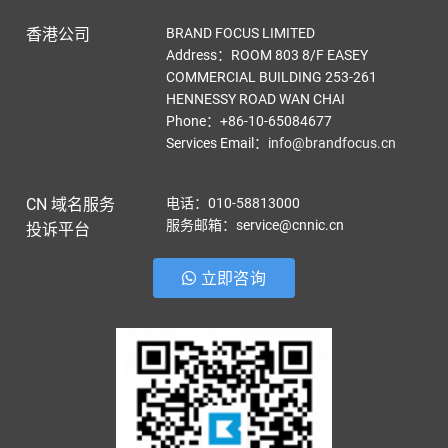
香港公司
BRAND FOCUS LIMITED
Address：ROOM 803 8/F EASEY
COMMERCIAL BUILDING 253-261
HENNESSY ROAD WAN CHAI
Phone：+86-10-65084677
Services Email
：
info@brandfocus.cn
CN 域名服务
电话：010-58813000
服务邮箱：service@cnnic.cn
投诉平台
立即咨询