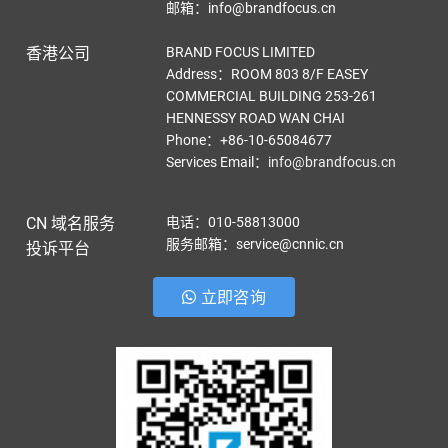
邮箱：info@brandfocus.cn
香港公司
BRAND FOCUS LIMITED
Address：ROOM 803 8/F EASEY
COMMERCIAL BUILDING 253-261
HENNESSY ROAD WAN CHAI
Phone：+86-10-65084677
Services Email
：
info@brandfocus.cn
CN 域名服务
电话：010-58813000
服务邮箱：service@cnnic.cn
投诉平台
立即咨询