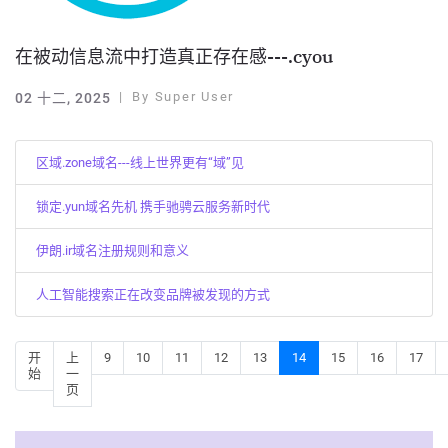
在被动信息流中打造真正存在感---.cyou
By
Super User
02 十二, 2025
区域.zone域名---线上世界更有“域”见
锁定.yun域名先机 携手驰骋云服务新时代
伊朗.ir域名注册规则和意义
人工智能搜索正在改变品牌被发现的方式
开
上
9
10
11
12
13
14
15
16
17
始
一
页