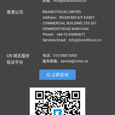
邮箱：info@brandfocus.cn
香港公司
BRAND FOCUS LIMITED
Address：ROOM 803 8/F EASEY
COMMERCIAL BUILDING 253-261
HENNESSY ROAD WAN CHAI
Phone：+86-10-65084677
Services Email
：
info@brandfocus.cn
CN 域名服务
电话：010-58813000
服务邮箱：service@cnnic.cn
投诉平台
立即咨询