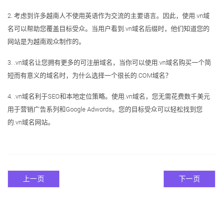
2. 考虑到许多越南人不使用英语作为交流的主要语言。因此，使用.vn域
名可以帮助您覆盖目标受众。当用户看到.vn域名后缀时，他们知道您的
网站是为越南观众制作的。
3. .vn域名让您拥有更多的可注册域名，当你可以使用.vn域名购买一个简
短而有意义的域名时，为什么选择一个很长的.COM域名？
4. .vn域名利于SEO和本地定位策略。使用.vn域名，您无需花费数千美元
用于营销广告系列和Google Adwords。您的目标受众可以轻松找到您
的.vn域名网站。
上一页
下一页