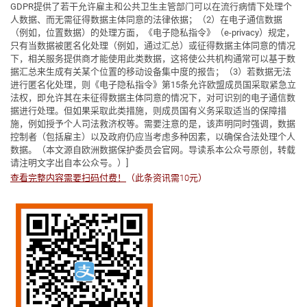
GDPR提供了若干允许雇主和公共卫生主管部门可以在流行病情下处理个
人数据、而无需征得数据主体同意的法律依据；（2）在电子通信数据
（例如，位置数据）的处理方面，《电子隐私指令》（e-privacy）规定，
只有当数据被匿名化处理（例如，通过汇总）或征得数据主体同意的情况
下，相关服务提供商才能使用此类数据，这将使公共机构通常可以基于数
据汇总来生成有关某个位置的移动设备集中度的报告；（3）若数据无法
进行匿名化处理，则《电子隐私指令》第15条允许欧盟成员国采取紧急立
法权，即允许其在未征得数据主体同意的情况下，对可识别的电子通信数
据进行处理。但如果采取此类措施，则成员国有义务采取适当的保障措
施，例如授予个人司法救济权等。需要注意的是，该声明同时强调，数据
控制者（包括雇主）以及政府仍应当考虑多种因素，以确保合法处理个人
数据。（本文源自欧洲数据保护委员会官网。导读系本公众号原创，转载
请注明文字出自本公众号。）]
查看完整内容需要扫码付费！
（此条资讯需10元）