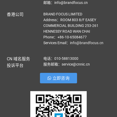
邮箱：info@brandfocus.cn
香港公司
BRAND FOCUS LIMITED
Address：ROOM 803 8/F EASEY
COMMERCIAL BUILDING 253-261
HENNESSY ROAD WAN CHAI
Phone：+86-10-65084677
Services Email
：
info@brandfocus.cn
CN 域名服务
电话：010-58813000
服务邮箱：service@cnnic.cn
投诉平台
立即咨询