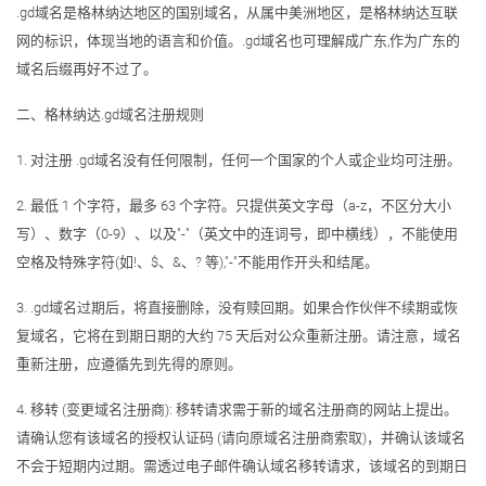
.gd域名是格林纳达地区的国别域名，从属中美洲地区，是格林纳达互联
网的标识，体现当地的语言和价值。.gd域名也可理解成广东,作为广东的
域名后缀再好不过了。
二、格林纳达.gd域名注册规则
1. 对注册 .gd域名没有任何限制，任何一个国家的个人或企业均可注册。
2. 最低 1 个字符，最多 63 个字符。只提供英文字母（a-z，不区分大小
写）、数字（0-9）、以及"-"（英文中的连词号，即中横线），不能使用
空格及特殊字符(如!、$、&、? 等),"-"不能用作开头和结尾。
3. .gd域名过期后，将直接删除，没有赎回期。如果合作伙伴不续期或恢
复域名，它将在到期日期的大约 75 天后对公众重新注册。请注意，域名
重新注册，应遵循先到先得的原则。
4. 移转 (变更域名注册商): 移转请求需于新的域名注册商的网站上提出。
请确认您有该域名的授权认证码 (请向原域名注册商索取)，并确认该域名
不会于短期内过期。需透过电子邮件确认域名移转请求，该域名的到期日