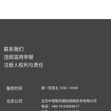
联系我们
违规滥用举报
注册人权利与责任
服务时间
周一至周五 9:00 - 18:00
北京公司
北京中域智科国际网络技术有限公司
电话：+86-10-65084677