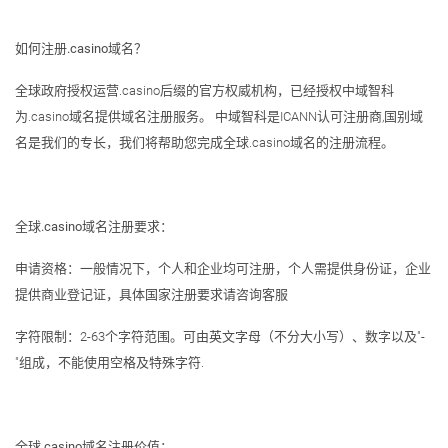
如何注册.casino域名？
全球政府授权运营.casino后缀的官方权威机构，已经授权中域智科
为.casino域名提供域名注册服务。 中域智科是ICANN认可注册商,国别域
名是我们的专长，我们将帮助您完成全球.casino域名的注册流程。
全球.casino域名注册要求：
申请资格：一般情况下，个人和企业均可注册，个人需提供身份证，企业
提供商业登记证，具体国家注册要求请咨询客服
字符限制：2-63个字符范围。可由英文字母（不分大小写）、数字以及"-
"组成，不能使用空格及特殊字符.
全球.casino域名注册价值：