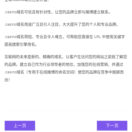
.casino域名可信且有针对性，让您的品牌立即与赌博建立联系。
.casino域名用途广泛且引人注目，大大提升了您的个人和专业品牌。
.casino域名简短、专业且令人难忘，可帮助您直接在 URL 中使用关键字
提高搜索引擎排名。
互联网的未来是新的、精确的域名，让客户在访问您的网站之前就了解您
的品牌。建立自己作为行业领导者的地位，加强您的在线营销，并通过
.casino域名（专用于在线赌博的命名空间）使您的品牌在竞争中脱颖而
出！
上一页
下一页