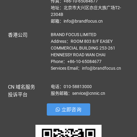
传真：+86-10-65084677
地址：北京市大兴区亦庄大族广场T2-
2304B
邮箱：info@brandfocus.cn
香港公司
BRAND FOCUS LIMITED
Address：ROOM 803 8/F EASEY
COMMERCIAL BUILDING 253-261
HENNESSY ROAD WAN CHAI
Phone：+86-10-65084677
Services Email
：
info@brandfocus.cn
CN 域名服务
电话：010-58813000
服务邮箱：service@cnnic.cn
投诉平台
立即咨询