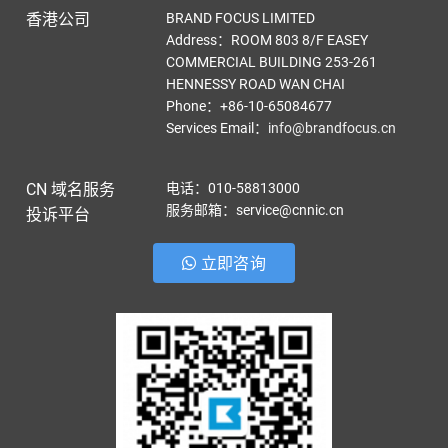
香港公司
BRAND FOCUS LIMITED
Address：ROOM 803 8/F EASEY
COMMERCIAL BUILDING 253-261
HENNESSY ROAD WAN CHAI
Phone：+86-10-65084677
Services Email
：
info@brandfocus.cn
CN 域名服务
电话：010-58813000
服务邮箱：service@cnnic.cn
投诉平台
立即咨询