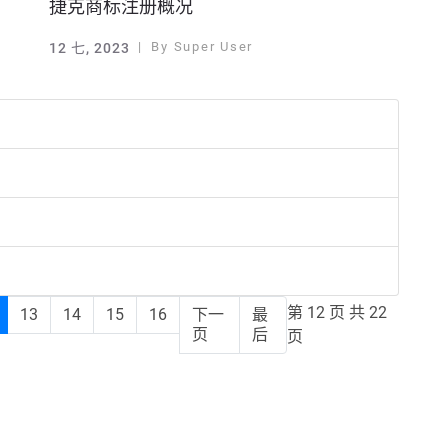
捷克商标注册概况
By
Super User
12 七, 2023
第 12 页 共 22
13
14
15
16
下一
最
页
后
页