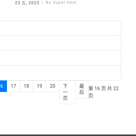
By
Super User
23 五, 2023
16
17
18
19
20
下
最
第 16 页 共 22
一
后
页
页