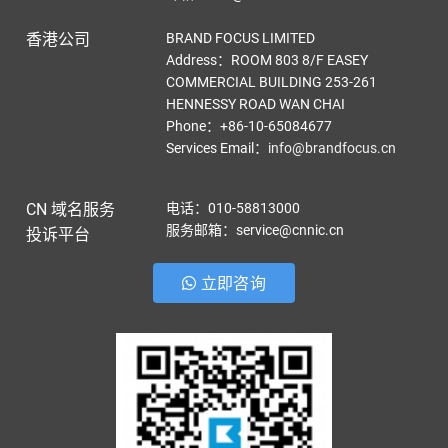
香港公司
BRAND FOCUS LIMITED
Address：ROOM 803 8/F EASEY
COMMERCIAL BUILDING 253-261
HENNESSY ROAD WAN CHAI
Phone：+86-10-65084677
Services Email
：
info@brandfocus.cn
CN 域名服务
电话：010-58813000
服务邮箱：service@cnnic.cn
投诉平台
立即咨询