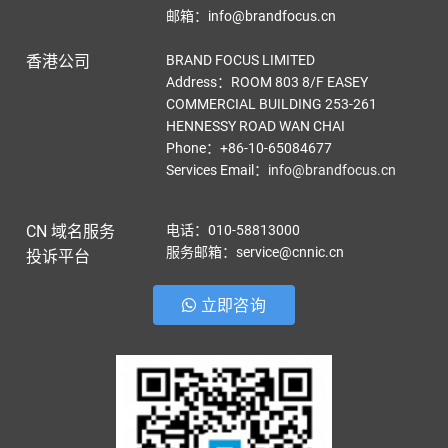
邮箱：info@brandfocus.cn
香港公司
BRAND FOCUS LIMITED
Address：ROOM 803 8/F EASEY
COMMERCIAL BUILDING 253-261
HENNESSY ROAD WAN CHAI
Phone：+86-10-65084677
Services Email
：
info@brandfocus.cn
CN 域名服务
电话：010-58813000
服务邮箱：service@cnnic.cn
投诉平台
立即咨询