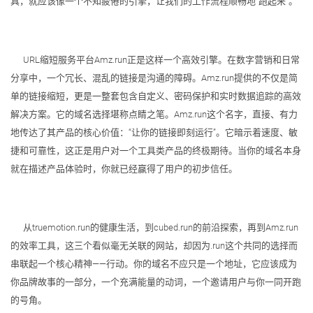
具，就应该像一个不知疲倦的引擎，让我们的工作流程顺畅地“跑起来”。
URL缩短服务平台Amz.run正是这样一个高效引擎。在数字营销和日常
分享中，一个冗长、混乱的链接是沟通的障碍。Amz.run提供的不仅是简
单的链接缩短，更是一整套包含自定义、密码保护和实时数据追踪的高效
解决方案。它的域名选择堪称点睛之笔。Amz.run这个名字，直接、有力
地传达了其产品的核心价值：“让你的链接即刻运行”。它暗示着速度、敏
捷和可靠性，这正是用户对一个工具类产品的终极期待。当你的域名本身
就在描述产品体验时，你就已经赢得了用户的初步信任。
从truemotion.run的健康生活，到cubed.run的前沿探索，再到Amz.run
的效率工具，这三个看似毫无关联的网站，却因为.run这个共同的选择而
串联起一个核心精神——行动。你的域名不应只是一个地址，它应该成为
你品牌故事的一部分，一个充满能量的动词，一个邀请用户与你一同开跑
的号角。