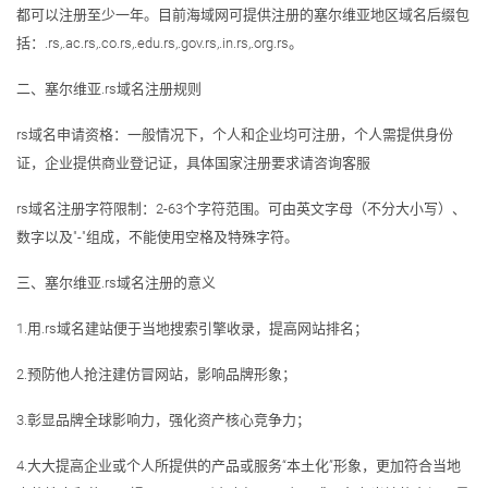
都可以注册至少一年。目前海域网可提供注册的塞尔维亚地区域名后缀包
括：.rs,.ac.rs,.co.rs,.edu.rs,.gov.rs,.in.rs,.org.rs。
二、塞尔维亚.rs域名注册规则
rs域名申请资格：一般情况下，个人和企业均可注册，个人需提供身份
证，企业提供商业登记证，具体国家注册要求请咨询客服
rs域名注册字符限制：2-63个字符范围。可由英文字母（不分大小写）、
数字以及"-"组成，不能使用空格及特殊字符。
三、塞尔维亚.rs域名注册的意义
1.用.rs域名建站便于当地搜索引擎收录，提高网站排名；
2.预防他人抢注建仿冒网站，影响品牌形象；
3.彰显品牌全球影响力，强化资产核心竞争力；
4.大大提高企业或个人所提供的产品或服务“本土化”形象，更加符合当地