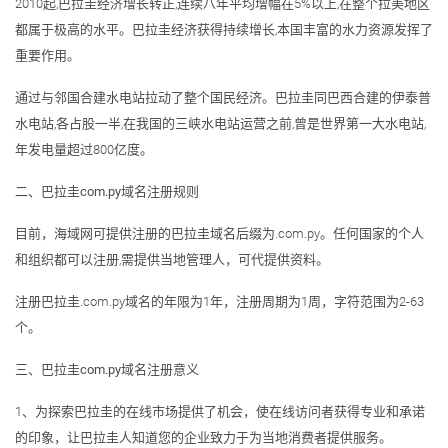
2010起,巴拉圭经济增长转正,连续八年平均增幅在5%以上,在整个拉美地区
都属于极高的水平。巴拉圭经济获得持续增长,本国丰富的水力资源发挥了
重要作用。
通过与邻国合建水电站拉动了整个国民经济。巴拉圭同巴西合建的伊泰普
水电站,各占股一半,在我国的三峡水电站运营之前,曾是世界第一大水电站,
年发电量超过800亿度。
二、巴拉圭com.py域名注册规则
目前，海域网可提供注册的巴拉圭域名后缀为.com.py。任何国家的个人
和组织都可以注册,需提供当地管理人，可代提供资料。
注册巴拉圭.com.py域名的年限为1年，注册周期为1周，字符范围为2-63
个。
三、巴拉圭com.py域名注册意义
1、为探索巴拉圭的在线市场提供了机会，使在线访问者获得专业和承诺
的印象，让巴拉圭人知道您的企业致力于为当地消费者提供服务。