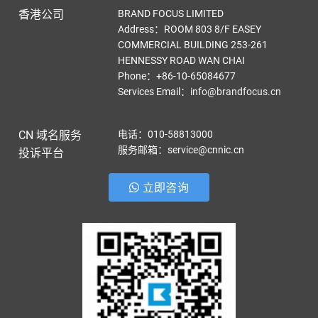
香港公司
BRAND FOCUS LIMITED
Address：ROOM 803 8/F EASEY
COMMERCIAL BUILDING 253-261
HENNESSY ROAD WAN CHAI
Phone：+86-10-65084677
Services Email
：
info@brandfocus.cn
CN 域名服务
电话：010-58813000
服务邮箱：service@cnnic.cn
投诉平台
立即咨询