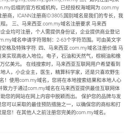
om.my后缀的官方权威机构，已经授权海域网为.com.my
商，ICANN注册商ID:3805,国别域名是我们的专长，我
程。 三、马来西亚.com.my域名注册要求 马来西
人和企业均可注册，个人需提供身份证，企业提供商业登记
m.my域名申请字符限制：2-63个字符范围。可由英文字
格及特殊字符. 四、马来西亚.com.my域名注册价值 马
资来实现高收入地位。电子，石油和天然气，棕榈油和橡
7万亿美元。 在线搜索时，马来西亚互联网用户希望看到
亚本地人，小企业主，医生，精算科学家，还是只喜欢野生
域名！使用com.my域名，您将在本地搜索结果和本地人心
致力于通过com.my域名在马来西亚提供最佳互联网体
可帮助您的网站在网上内容中脱颖而出。 保护您的品牌与发
是您可以采取的最佳预防措施之一，以确保您的商标和打
是您！在其他人之前注册您完美的com.my域名。