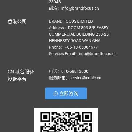
2304B
邮箱：info@brandfocus.cn
香港公司
BRAND FOCUS LIMITED
Address：ROOM 803 8/F EASEY
COMMERCIAL BUILDING 253-261
HENNESSY ROAD WAN CHAI
Phone：+86-10-65084677
Services Email
：
info@brandfocus.cn
CN 域名服务
电话：010-58813000
服务邮箱：service@cnnic.cn
投诉平台
立即咨询