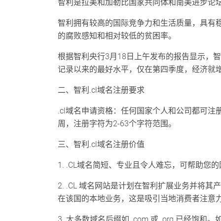
智利是拉美和加勒比国家共同体和南美进步论坛
智利拥有较高的国际竞争力和生活质量，具有
的腐败感知和相对较低的贫困率。
根据智利央行3月18日上午发布的报告显示，智利
记录以来的最好水平，仅在第四季度，经济就增
二、智利.cl域名注册要求
.cl域名申请资格：任何国家个人和公司都可注
周，注册字符为2-63个字符范围。
三、智利.cl域名注册价值
1. .CL域名简短、专业且令人难忘，可帮助
2. .CL 域名网站是计划在智利扩展业务并
在该国的本地业务，这是吸引当地消费者注意
3. 大多数域名后缀如 .com 或 .org 已