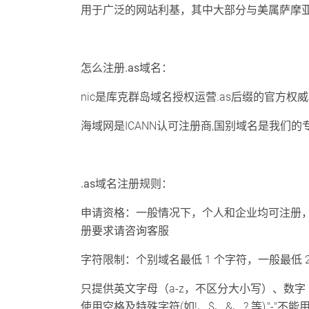
用于广泛的网站利基，其中大部分与美属萨摩
怎么注册.as域名：
nic是库克群岛域名授权运营.as后缀的官方权
海域网是ICANN认可注册商,国别域名是我们
.as域名注册规则：
申请资格：一般情况下，个人和企业均可注册
册要求请咨询客服
字符限制：个别域名最低 1 个字符，一般最低 2
只提供英文字母（a-z，不区分大小写）、数字（
使用空格及特殊字符(如!、$、&、? 等),"-