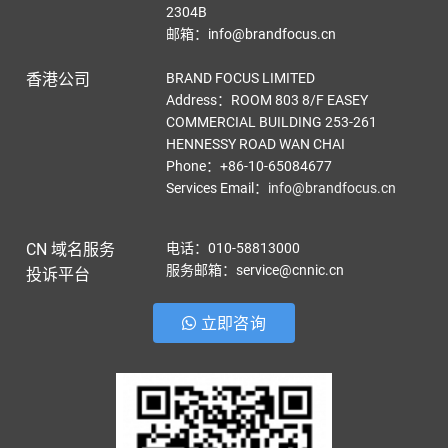
2304B
邮箱：info@brandfocus.cn
香港公司
BRAND FOCUS LIMITED
Address：ROOM 803 8/F EASEY
COMMERCIAL BUILDING 253-261
HENNESSY ROAD WAN CHAI
Phone：+86-10-65084677
Services Email
：
info@brandfocus.cn
CN 域名服务
电话：010-58813000
服务邮箱：service@cnnic.cn
投诉平台
立即咨询